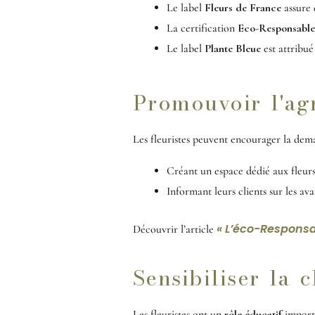
Le label
Fleurs de France
assure q
La certification
Eco-Responsable
Le label
Plante Bleue
est attribu
Promouvoir l'ag
Les fleuristes peuvent encourager la de
Créant un espace dédié aux fleurs
Informant leurs clients sur les ava
« L’éco-Responsab
Découvrir l’article
Sensibiliser la c
Les fleuristes ont un
rôle éducatif
importa