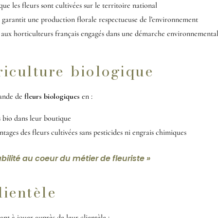
ue les fleurs sont cultivées sur le territoire national
garantit une production florale respectueuse de l’environnement
é aux horticulteurs français engagés dans une démarche environnementa
riculture biologique
mande de
fleurs biologiques
en :
 bio dans leur boutique
ntages des fleurs cultivées sans pesticides ni engrais chimiques
ilité au coeur du métier de fleuriste »
lientèle
nt à jouer auprès de leur clientèle :