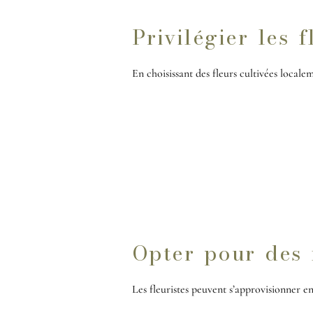
Privilégier les 
En choisissant des fleurs cultivées localem
1. Réduire considér
fleurs
2. Soutenir l'économ
3. Garantir une meil
Opter pour des f
Les fleuristes peuvent s’approvisionner en 