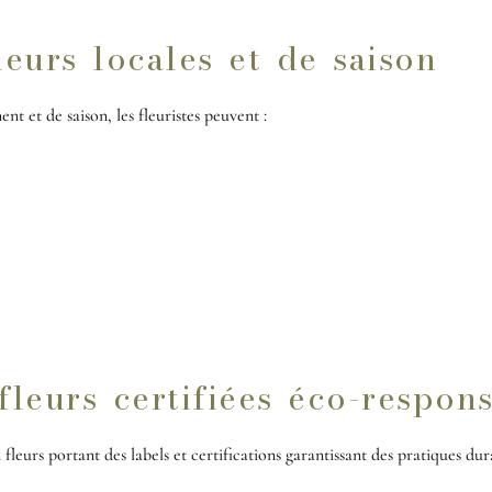
fleurs locales et de saison
ent et de saison, les fleuristes peuvent :
ablement l'empreinte carbone liée a
ie locale et les petits producteurs
leure fraîcheur et qualité des fleur
leurs certifiées éco-respon
fleurs portant des labels et certifications garantissant des pratiques dura