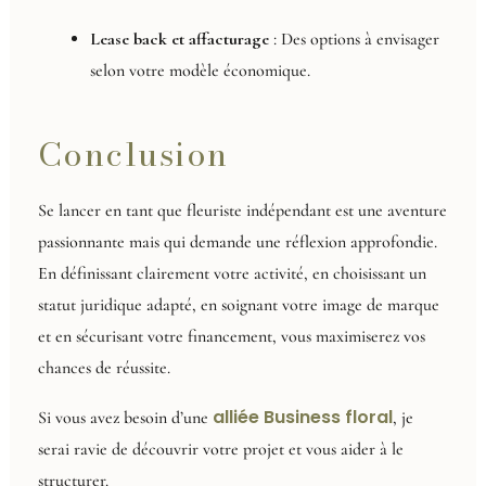
Lease back et affacturage
: Des options à envisager
selon votre modèle économique.
Conclusion
Se lancer en tant que fleuriste indépendant est une aventure
passionnante mais qui demande une réflexion approfondie.
En définissant clairement votre activité, en choisissant un
statut juridique adapté, en soignant votre image de marque
et en sécurisant votre financement, vous maximiserez vos
chances de réussite.
alliée Business floral
Si vous avez besoin d’une
, je
serai ravie de découvrir votre projet et vous aider à le
structurer.