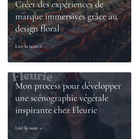
dans
Créer des expériences de
hommage
les
vivant,
marque immersives grâce au
défilés
jusqu’au
design floral
de
dernier
mode
instant
Créer
Lire la suite »
des
expériences
de
marque
Mon process pour développer
immersives
une scénographie végétale
grâce
inspirante chez Fleurie
au
design
floral
Mon
Lire la suite »
process