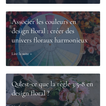
pour
développer
une
Associer les couleurs en
scénographie
design floral : créer des
végétale
univers floraux harmonieux
inspirante
chez
Fleurie
Associer
Lire la suite »
les
couleurs
en
design
Qu’est-ce que la règle 3:5-8 en
floral
design floral ?
:
créer