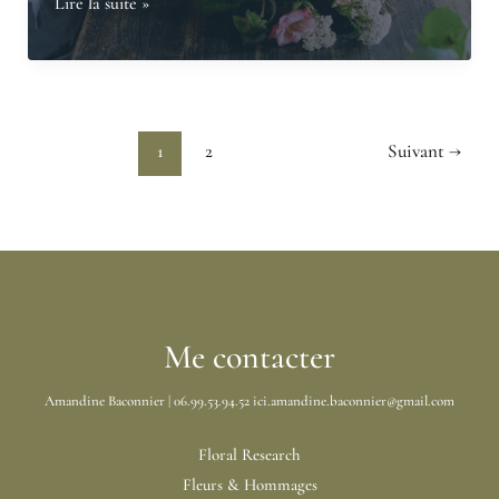
Qu’est-
Lire la suite »
des
ce
univers
que
floraux
la
harmonieux
règle
1
2
Suivant
→
3:5-
8
en
design
floral
?
Me contacter
Amandine Baconnier | 06.99.53.94.52 ici.amandine.baconnier@gmail.com
Floral Research
Fleurs & Hommages