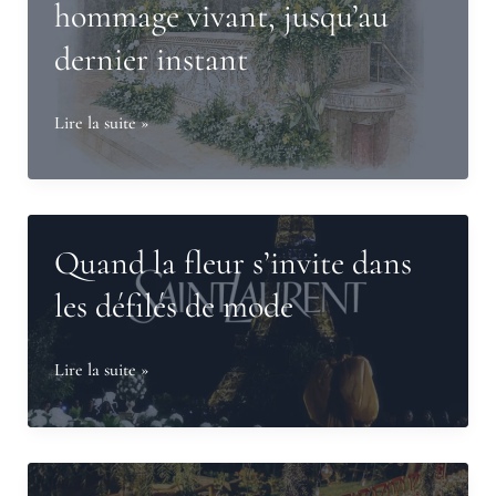
hommage vivant, jusqu’au
dernier instant
Fleurs
Lire la suite »
de
deuil
à
Bruges,
Quand la fleur s’invite dans
près
les défilés de mode
de
Bordeaux
Quand
Lire la suite »
et
la
Mérignac
fleur
:
s’invite
un