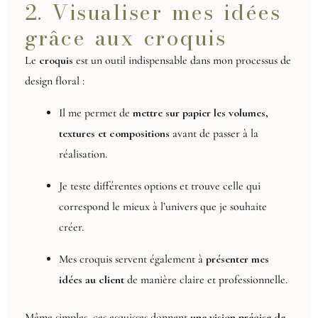
2. Visualiser mes idées
grâce aux croquis
Le
croquis
est un outil indispensable dans mon processus de
design floral :
Il me permet de
mettre sur papier les volumes,
textures et compositions
avant de passer à la
réalisation.
Je teste différentes options et trouve celle qui
correspond le mieux à l’univers que je souhaite
créer.
Mes croquis servent également à
présenter mes
idées au client
de manière claire et professionnelle.
Même simples, ces esquisses donnent
une vision précise de