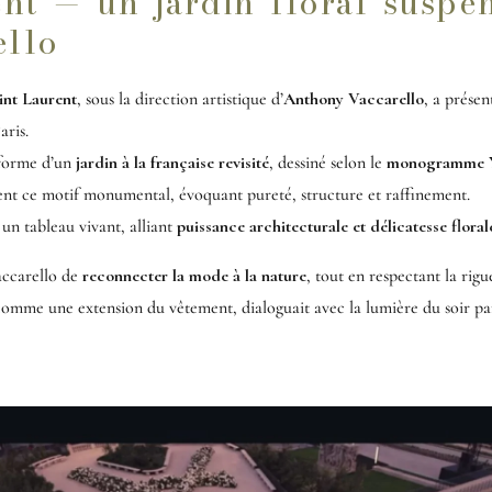
ent — un jardin floral suspe
ello
int Laurent
, sous la direction artistique d’
Anthony Vaccarello
, a présen
aris.
a forme d’un
jardin à la française revisité
, dessiné selon le
monogramme 
t ce motif monumental, évoquant pureté, structure et raffinement.
 un tableau vivant, alliant
puissance architecturale et délicatesse floral
accarello de
reconnecter la mode à la nature
, tout en respectant la ri
omme une extension du vêtement, dialoguait avec la lumière du soir pari