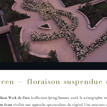
en — floraison suspendue 
shion Week de Paris
(collection
Spring/Summer 2026
), la scénographie i
m Scutt
révélait une approche spectaculaire du végétal. Une structure c