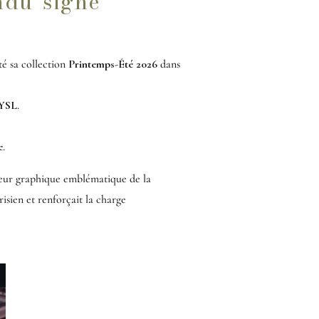
ndu signé
té sa collection
Printemps-Été 2026
dans
YSL
.
e
.
gueur graphique emblématique de la
sien et renforçait la charge