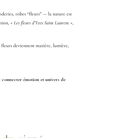
oderies, robes “fleurs” — la nature est
ation,
« Les fleurs d’Yves Saint Laurent »
,
s fleurs deviennent matière, lumière,
t
connecter émotion et univers de