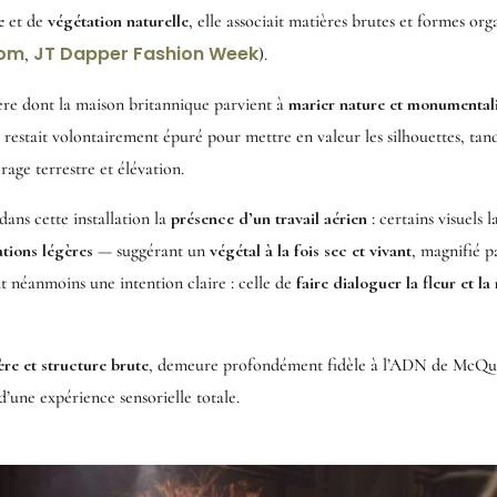
e
et de
végétation naturelle
, elle associait matières brutes et formes org
com
JT Dapper Fashion Week
,
).
ère dont la maison britannique parvient à
marier nature et monumental
 restait volontairement épuré pour mettre en valeur les silhouettes, tand
age terrestre et élévation.
dans cette installation la
présence d’un travail aérien
: certains visuels 
tions légères
— suggérant un
végétal à la fois sec et vivant
, magnifié pa
nt néanmoins une intention claire : celle de
faire dialoguer la fleur et la
ère et structure brute
, demeure profondément fidèle à l’ADN de McQu
d’une expérience sensorielle totale.