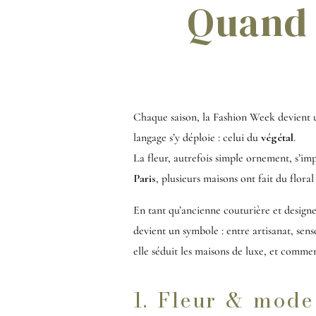
Quand l
Chaque saison, la Fashion Week devient u
langage s’y déploie : celui du
végétal
.
La fleur, autrefois simple ornement, s’
Paris
, plusieurs maisons ont fait du flora
En tant qu’ancienne couturière et designer
devient un symbole : entre artisanat, senso
elle séduit les maisons de luxe, et commen
1. Fleur & mode