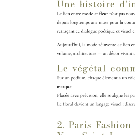
Une histoire d’i
Le lien entre
mode et fleur
n’est pas nouv
depuis longtemps une muse pour la cout
retraçant ce dialogue poétique et visuel 
Aujourd’hui, la mode réinvente ce lien en
volume, architecture — un décor vivant qui
Le végétal comm
Sur un podium, chaque élément a un rôle :
marque
.
Placée avec précision, elle souligne les pa
Le floral devient un langage visuel : discr
2. Paris Fashio