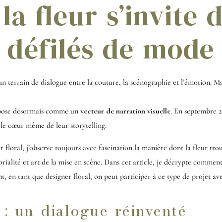
a fleur s’invite 
défilés de mode
n terrain de dialogue entre la couture, la scénographie et l’émotion. M
impose désormais comme un
vecteur de narration visuelle
. En septembre 2
l le cœur même de leur storytelling.
 floral, j’observe toujours avec fascination la manière dont la fleur trou
rialité et art de la mise en scène. Dans cet article, je décrypte comment 
t, en tant que designer floral, on peut participer à ce type de projet ave
 : un dialogue réinventé