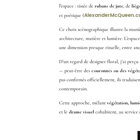
l’espace : tissée de
rubans de jute
, de
lièg
AlexanderMcQueen.
et poétique (
Ce choix scénographique illustre la mani
architecture, matière et lumière. L’espace
une dimension presque rituelle, entre ancr
D’un regard de designer floral, j’ai perçu 
— peut-être des
couronnes ou des végéta
pas confirmés officiellement, ils traduise
contemporain.
Cette approche, mêlant
végétation, lumi
et le
drame visuel
cohabitent, au service 