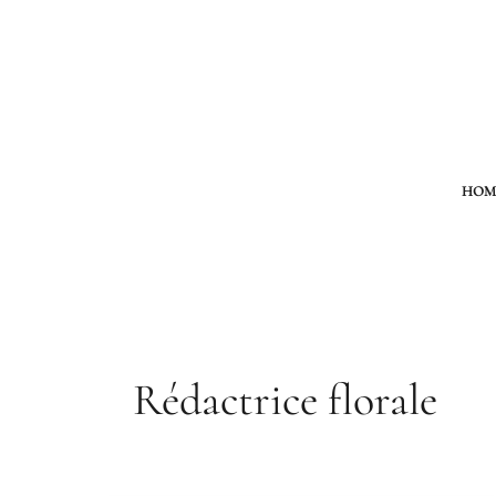
Aller
au
contenu
HOM
Rédactrice florale