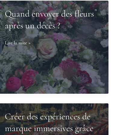
Quand envoyer des fleurs
après un décès ?
Quand
Lire la suite »
envoyer
des
fleurs
après
un
décès
?
Créer des expériences de
marque immersives grâce