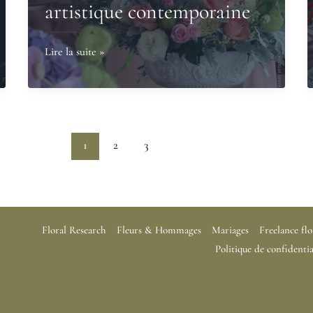
artistique contemporaine
fleurs
Comment
Lire la suite »
intégrer
la
fleur
dans
1
2
3
une
direction
artistique
contemporaine
Floral Research
Fleurs & Hommages
Mariages
Freelance flo
Politique de confidentia