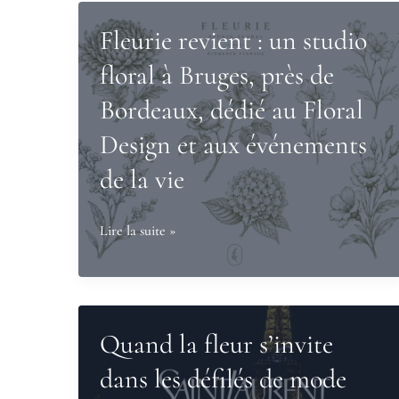
Fleurie revient : un studio
floral à Bruges, près de
Bordeaux, dédié au Floral
Design et aux événements
de la vie
Fleurie
Lire la suite »
revient
:
un
studio
Quand la fleur s’invite
floral
dans les défilés de mode
à