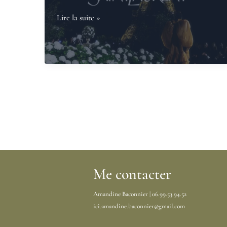
Bruges,
Quand
Lire la suite »
près
la
de
fleur
Bordeaux,
s’invite
dédié
dans
au
les
Floral
défilés
Design
de
et
mode
aux
événements
de
Me contacter
la
Amandine Baconnier | 06.99.53.94.52
vie
ici.amandine.baconnier@gmail.com