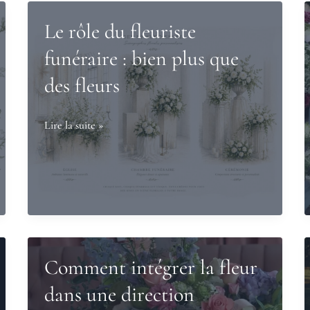
Le rôle du fleuriste
funéraire : bien plus que
des fleurs
Le
Lire la suite »
rôle
du
fleuriste
funéraire
:
bien
Comment intégrer la fleur
plus
que
dans une direction
des