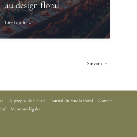
au design floral
Créer
Lire la suite »
des
expériences
de
marque
Suivant
→
immersives
grâce
au
design
ral
A propos de Fleurie
Journal du Studio floral
Contact
floral
lité
Mentions légales