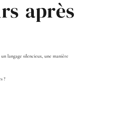
rs après
 un langage silencieux, une manière
s ?