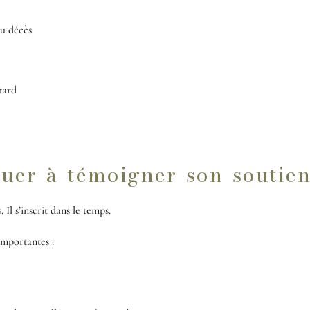
u décès
tard
nuer à témoigner son soutie
 Il s’inscrit dans le temps.
importantes :