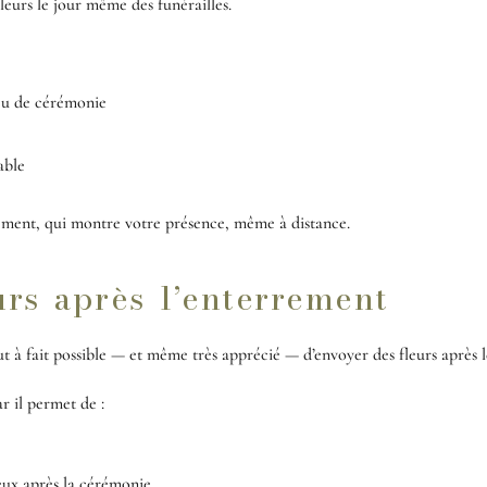
fleurs le jour même des funérailles.
ieu de cérémonie
able
ement, qui montre votre présence, même à distance.
urs après l’enterrement
ut à fait possible — et même très apprécié — d’envoyer des fleurs après l
r il permet de :
eux après la cérémonie