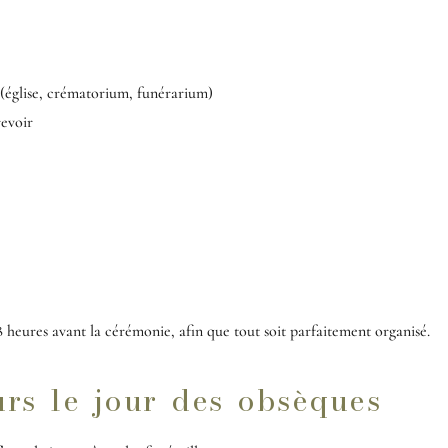
(église, crématorium, funérarium)
revoir
48 heures avant la cérémonie, afin que tout soit parfaitement organisé.
urs le jour des obsèques