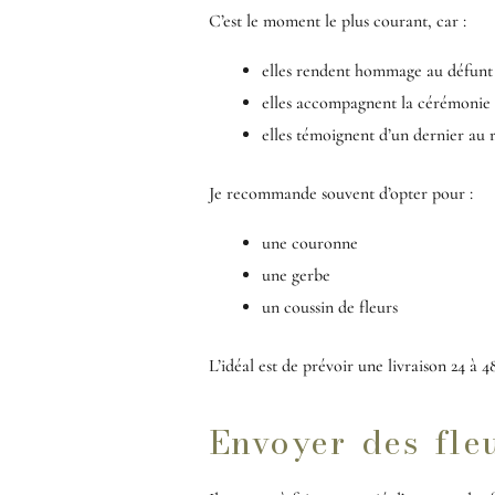
C’est le moment le plus courant, car :
elles rendent hommage au défunt
elles accompagnent la cérémonie 
elles témoignent d’un dernier au 
Je recommande souvent d’opter pour :
une couronne
une gerbe
un coussin de fleurs
L’idéal est de prévoir une livraison 24 à 
Envoyer des fle