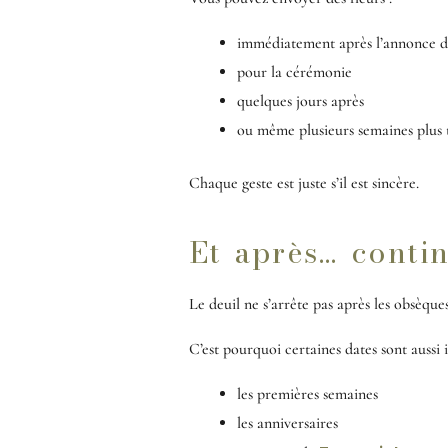
immédiatement après l’annonce d
pour la cérémonie
quelques jours après
ou même plusieurs semaines plus 
Chaque geste est juste s’il est sincère.
Et après… conti
Le deuil ne s’arrête pas après les obsèques.
C’est pourquoi certaines dates sont aussi 
les premières semaines
les anniversaires