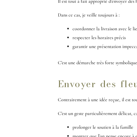
Il est tout à fait approprié d’envoyer des 
Dans ce cas, je veille toujours à :
coordonner la livraison avec le l
respecter les horaires précis
garantir une présentation impecc
C’est une démarche très forte symboliqu
Envoyer des fle
Contrairement à une idée reçue, il est to
C’est un geste particulièrement délicat, ca
prolonger le soutien à la famille
montrer que l’on pense encore à 