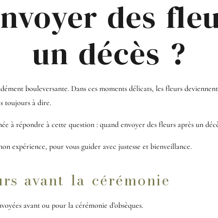
nvoyer des fleu
un décès ?
ément bouleversante. Dans ces moments délicats, les fleurs deviennent
s toujours à dire.
enée à répondre à cette question : quand envoyer des fleurs après un décè
 mon expérience, pour vous guider avec justesse et bienveillance.
urs avant la cérémonie
 envoyées avant ou pour la cérémonie d’obsèques.