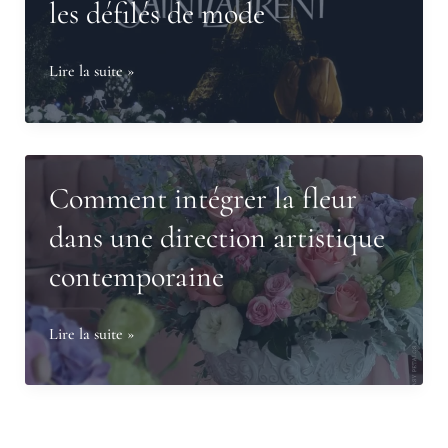
les défilés de mode
décès
?
Quand
Lire la suite »
la
fleur
s’invite
dans
Comment intégrer la fleur
les
dans une direction artistique
défilés
contemporaine
de
mode
Comment
Lire la suite »
intégrer
la
fleur