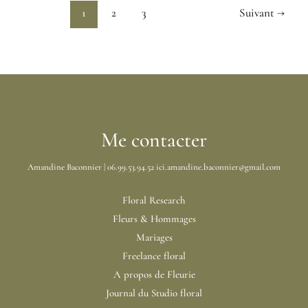
dans
1
2
3
Suivant
→
une
direction
artistique
contemporaine
Me contacter
Amandine Baconnier | 06.99.53.94.52 ici.amandine.baconnier@gmail.com
Floral Research
Fleurs & Hommages
Mariages
Freelance floral
A propos de Fleurie
Journal du Studio floral