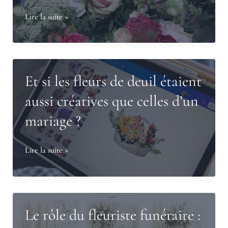
Comment
Lire la suite »
choisir
les
fleurs
d’un
Et si les fleurs de deuil étaient
hommage
aussi créatives que celles d’un
aujourd’hui
mariage ?
?
Et
Lire la suite »
si
les
fleurs
de
Le rôle du fleuriste funéraire :
deuil