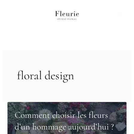
Aller
au
contenu
floral design
Comment choisir les fleurs
d’un hommage aujourd’hui ?