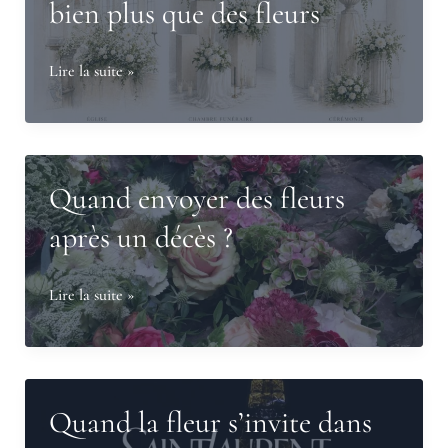
bien plus que des fleurs
étaient
aussi
Le
Lire la suite »
créatives
rôle
que
du
celles
fleuriste
d’un
funéraire
Quand envoyer des fleurs
mariage
:
?
après un décès ?
bien
plus
Quand
Lire la suite »
que
envoyer
des
des
fleurs
fleurs
après
Quand la fleur s’invite dans
un