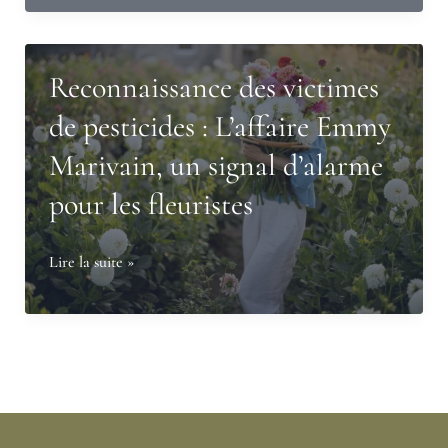
au
cœur
du
Reconnaissance des victimes
métier
de pesticides : L’affaire Emmy
de
Marivain, un signal d’alarme
fleuriste
:
pour les fleuristes
Un
engagement
Reconnaissance
Lire la suite »
pour
des
l’avenir
victimes
de
pesticides
:
L’affaire