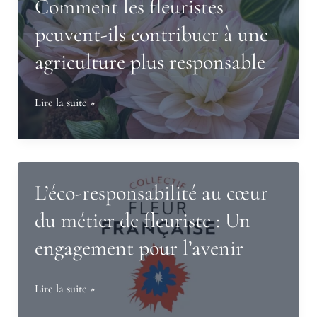
Comment les fleuristes
quand
peuvent-ils contribuer à une
la
agriculture plus responsable
fleur
devient
décor
Comment
Lire la suite »
narratif
les
fleuristes
peuvent-
ils
L’éco-responsabilité au cœur
contribuer
du métier de fleuriste : Un
à
engagement pour l’avenir
une
agriculture
plus
L’éco-
Lire la suite »
responsable
responsabilité