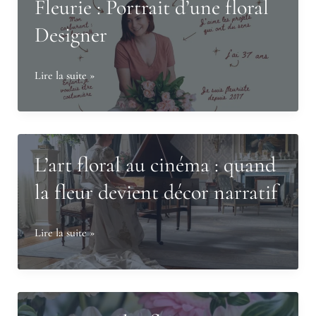
Fleurie : Portrait d’une floral
Designer
Fleurie
Lire la suite »
:
Portrait
d’une
floral
L’art floral au cinéma : quand
Designer
la fleur devient décor narratif
L’art
Lire la suite »
floral
au
cinéma
: