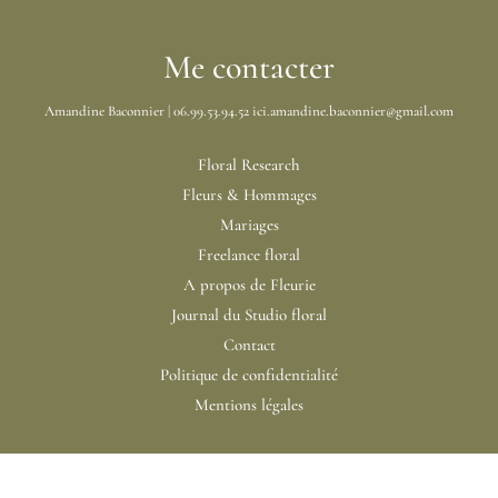
Emmy
Marivain,
Me contacter
un
Amandine Baconnier | 06.99.53.94.52 ici.amandine.baconnier@gmail.com
signal
d’alarme
Floral Research
pour
Fleurs & Hommages
les
Mariages
fleuristes
Freelance floral
A propos de Fleurie
Journal du Studio floral
Contact
Politique de confidentialité
Mentions légales