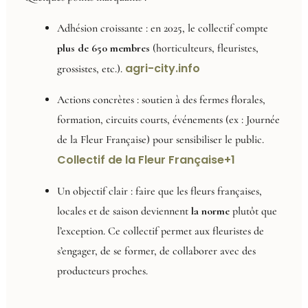
Adhésion croissante : en 2025, le collectif compte
plus de 650 membres
(horticulteurs, fleuristes,
agri-city.info
grossistes, etc.).
Actions concrètes : soutien à des fermes florales,
formation, circuits courts, événements (ex : Journée
de la Fleur Française) pour sensibiliser le public.
Collectif de la Fleur Française
+1
Un objectif clair : faire que les fleurs françaises,
locales et de saison deviennent
la norme
plutôt que
l’exception. Ce collectif permet aux fleuristes de
s’engager, de se former, de collaborer avec des
producteurs proches.