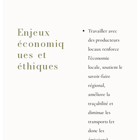
Enjeux
Travailler avec
économiq
des producteurs
locaux renforce
ues et
l’économie
éthiques
locale, soutient le
savoir-faire
régional,
améliore la
traçabilité et
diminue les
transports (et
donc les
émissions).