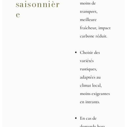
saisonnièr
moins de
e
transport,
meilleure
fraîcheur, impact
carbone réduit.
Choisir des
variétés
rustiques,
adaptées au
climat local,
moins exigeantes
en intrants.
En cas de
demande hors