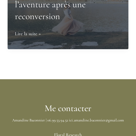
l’aventure après une
reconversion
Devenir
Lire la suite »
fleuriste
entrepreneure
:
se
lancer
dans
l’aventure
après
Me contacter
une
Amandine Baconnier | 06.99.53.94.52 ici.amandine.baconnier@gmail.com
reconversion
Floral Research