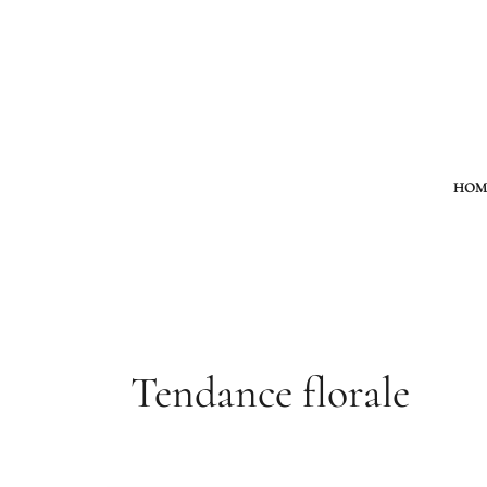
Aller
au
contenu
HOM
Tendance florale