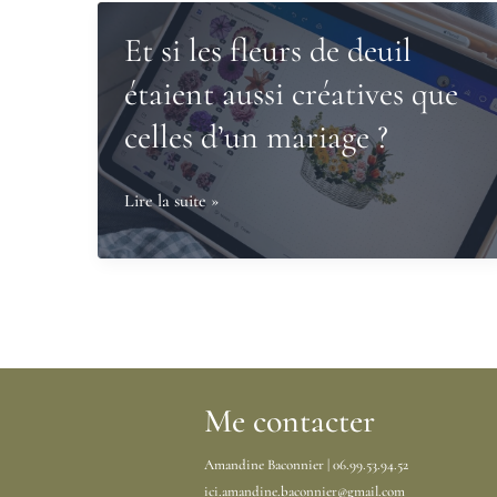
Et si les fleurs de deuil
étaient aussi créatives que
celles d’un mariage ?
Et
Lire la suite »
si
les
fleurs
de
deuil
étaient
Me contacter
aussi
créatives
Amandine Baconnier | 06.99.53.94.52
que
ici.amandine.baconnier@gmail.com