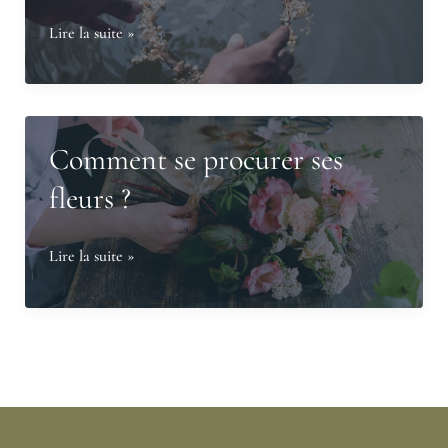
Quel
Lire la suite »
budget
prévoir
pour
des
Comment se procurer ses
fleurs
fleurs ?
de
deuil
Comment
Lire la suite »
?
se
procurer
ses
fleurs
?