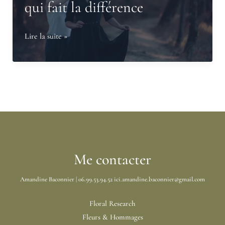
qui fait la différence
Freelance
Lire la suite »
fleuriste
:
exécutant
ou
partenaire
?
Une
posture
Me contacter
qui
Amandine Baconnier | 06.99.53.94.52 ici.amandine.baconnier@gmail.com
fait
la
Floral Research
différence
Fleurs & Hommages