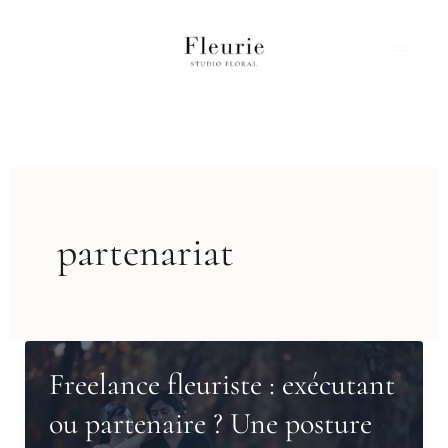
Aller
au
contenu
partenariat
Freelance fleuriste : exécutant
ou partenaire ? Une posture