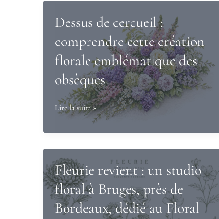
Dessus de cercueil :
comprendre cette création
florale emblématique des
obsèques
Dessus
Lire la suite »
de
cercueil
:
comprendre
Fleurie revient : un studio
cette
floral à Bruges, près de
création
Bordeaux, dédié au Floral
florale