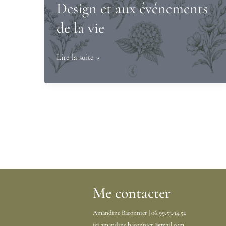
emblématique
Design et aux événements
des
de la vie
obsèques
Fleurie
Lire la suite »
revient
:
un
studio
floral
à
Bruges,
près
de
Me contacter
Bordeaux,
Amandine Baconnier | 06.99.53.94.52
dédié
ici.amandine.baconnier@gmail.com