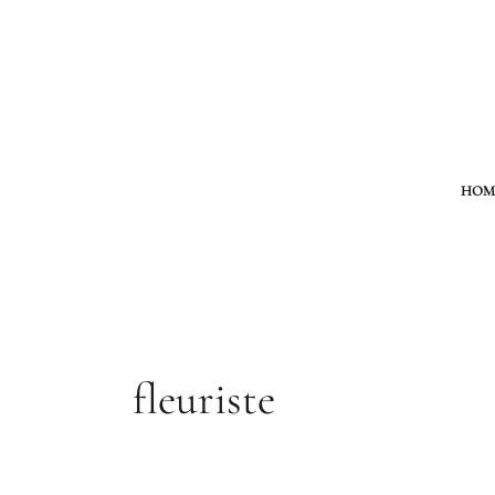
Aller
au
contenu
HOM
fleuriste