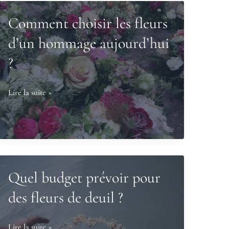
Comment choisir les fleurs
d’un hommage aujourd’hui
?
Comment
Lire la suite »
choisir
les
fleurs
d’un
hommage
Quel budget prévoir pour
aujourd’hui
des fleurs de deuil ?
?
Quel
Lire la suite »