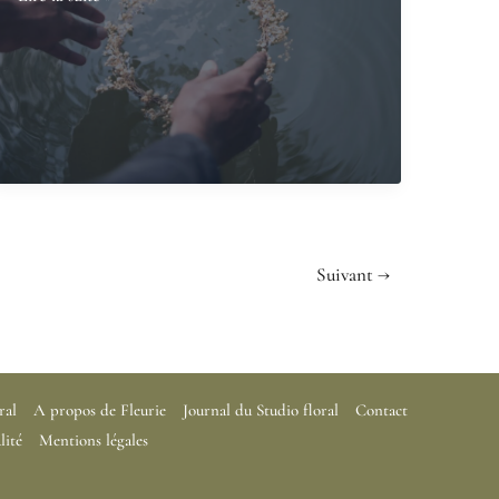
budget
prévoir
pour
des
fleurs
de
deuil
?
Suivant
→
ral
A propos de Fleurie
Journal du Studio floral
Contact
lité
Mentions légales