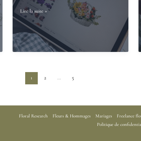
Et
Lire la suite »
si
les
fleurs
de
deuil
étaient
aussi
1
2
…
5
créatives
que
celles
d’un
Floral Research
Fleurs & Hommages
Mariages
Freelance flo
mariage
Politique de confidentia
?