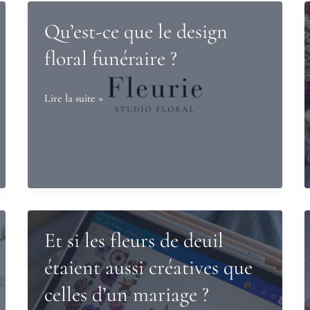
Qu’est-ce que le design
floral funéraire ?
Qu’est-
Lire la suite »
ce
que
le
design
floral
funéraire
Et si les fleurs de deuil
?
étaient aussi créatives que
celles d’un mariage ?