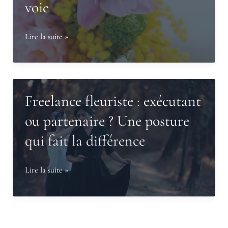
voie
Comment
Lire la suite »
devenir
fleuriste
:
3
Freelance fleuriste : exécutant
chemins
ou partenaire ? Une posture
pour
qui fait la différence
trouver
votre
voie
Freelance
Lire la suite »
fleuriste
:
exécutant