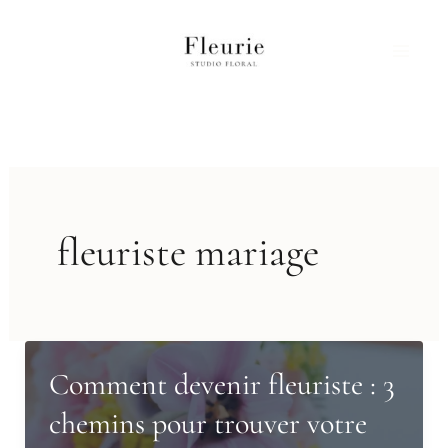
Aller
au
contenu
fleuriste mariage
Comment devenir fleuriste : 3
chemins pour trouver votre