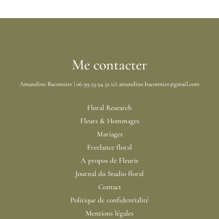
ou
partenaire
?
Une
posture
Me contacter
qui
Amandine Baconnier | 06.99.53.94.52 ici.amandine.baconnier@gmail.com
fait
la
Floral Research
différence
Fleurs & Hommages
Mariages
Freelance floral
A propos de Fleurie
Journal du Studio floral
Contact
Politique de confidentialité
Mentions légales