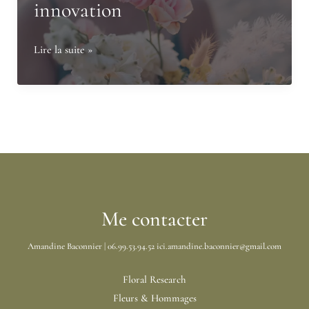
innovation
Le
Lire la suite »
fleuriste
de
demain
:
entre
artisanat,
durabilité
et
Me contacter
innovation
Amandine Baconnier | 06.99.53.94.52 ici.amandine.baconnier@gmail.com
Floral Research
Fleurs & Hommages