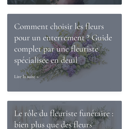
que
prévoir
la
celles
pour
vie
d’un
des
Comment choisir les fleurs
mariage
fleurs
?
pour un enterrement ? Guide
de
complet par une fleuriste
deuil
?
spécialisée en deuil
Comment
Lire la suite »
choisir
les
fleurs
pour
Le rôle du fleuriste funéraire :
un
bien plus que des fleurs
enterrement