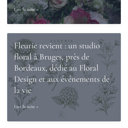
Comment
Lire la suite »
choisir
les
fleurs
d’un
Fleurie revient : un studio
hommage
floral à Bruges, près de
aujourd’hui
Bordeaux, dédié au Floral
?
Design et aux événements de
la vie
Fleurie
Lire la suite »
revient
: