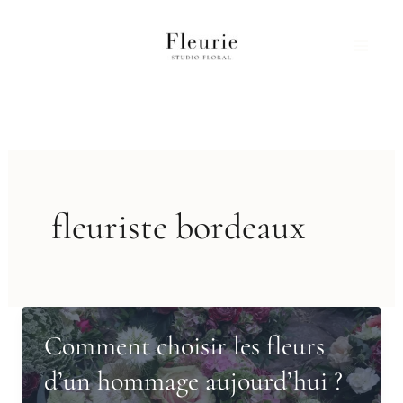
Aller
au
contenu
fleuriste bordeaux
Comment choisir les fleurs
d’un hommage aujourd’hui ?