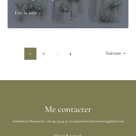
?
Le
Lire la suite »
Guide
rôle
complet
du
par
fleuriste
une
funéraire
fleuriste
1
2
…
4
Suivant
→
:
spécialisée
bien
en
plus
deuil
que
des
fleurs
Me contacter
Amandine Baconnier | 06.99.53.94.52 ici.amandine.baconnier@gmail.com
Floral Research