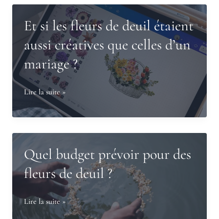
un
studio
Et si les fleurs de deuil étaient
floral
aussi créatives que celles d’un
à
mariage ?
Bruges,
près
de
Et
Lire la suite »
Bordeaux,
si
dédié
les
au
fleurs
Floral
de
Quel budget prévoir pour des
Design
deuil
fleurs de deuil ?
et
étaient
aux
aussi
Quel
Lire la suite »
événements
créatives
budget
de