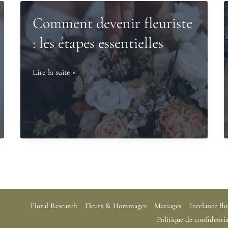
Comment devenir fleuriste
: les étapes essentielles
Comment
Lire la suite »
devenir
fleuriste
:
les
étapes
essentielles
Floral Research
Fleurs & Hommages
Mariages
Freelance flo
Politique de confidentia