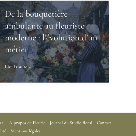
De la bouquetière
ambulante au fleuriste
moderne : l’évolution d’un
métier
De
Lire la suite »
la
bouquetière
ambulante
au
fleuriste
moderne
ral
A propos de Fleurie
Journal du Studio floral
Contact
:
lité
Mentions légales