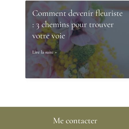
Comment devenir fleuriste
: 3 chemins pour trouver
votre voie
Comment
Lire la suite »
devenir
fleuriste
:
3
chemins
pour
trouver
Me contacter
votre
voie