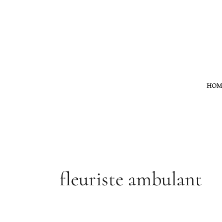
Aller
au
contenu
HOM
fleuriste ambulant