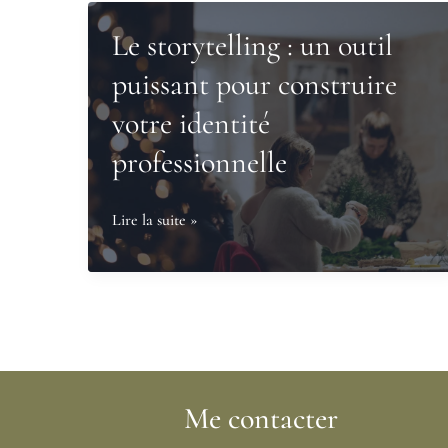
Le storytelling : un outil
puissant pour construire
votre identité
professionnelle
Le
Lire la suite »
storytelling
:
un
outil
puissant
pour
Me contacter
construire