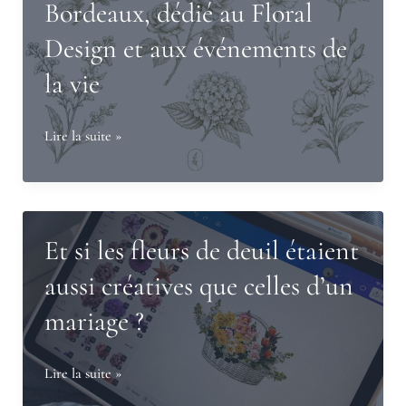
Bordeaux, dédié au Floral
Design et aux événements de
la vie
Fleurie
Lire la suite »
revient
:
un
studio
Et si les fleurs de deuil étaient
floral
aussi créatives que celles d’un
à
mariage ?
Bruges,
près
de
Et
Lire la suite »
Bordeaux,
si