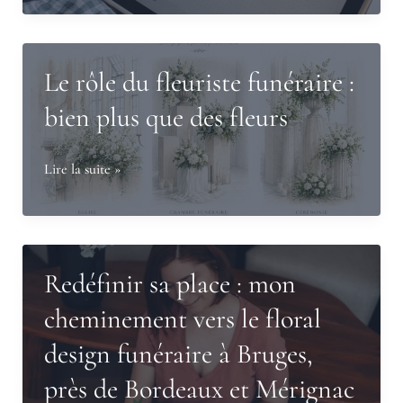
dédié
les
au
fleurs
Floral
de
Le rôle du fleuriste funéraire :
Design
deuil
bien plus que des fleurs
et
étaient
aux
aussi
Le
Lire la suite »
événements
créatives
rôle
de
que
du
la
celles
fleuriste
vie
d’un
funéraire
Redéfinir sa place : mon
mariage
:
?
cheminement vers le floral
bien
design funéraire à Bruges,
plus
que
près de Bordeaux et Mérignac