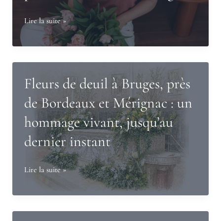
des
fleurs
Redéfinir
Lire la suite »
sa
place
:
mon
Fleurs de deuil à Bruges, près
cheminement
de Bordeaux et Mérignac : un
vers
hommage vivant, jusqu’au
le
floral
dernier instant
design
funéraire
Fleurs
Lire la suite »
à
de
Bruges,
deuil
près
à
de