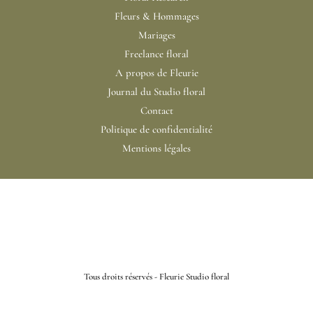
fleuriste
Fleurs & Hommages
spécialisée
Mariages
en
Freelance floral
deuil
A propos de Fleurie
Journal du Studio floral
Contact
Politique de confidentialité
Mentions légales
Tous droits réservés - Fleurie Studio floral