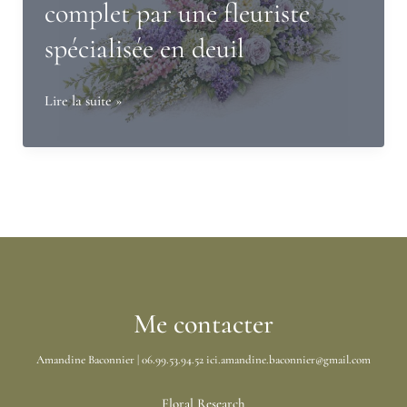
complet par une fleuriste
spécialisée en deuil
Comment
Lire la suite »
choisir
les
fleurs
pour
un
enterrement
?
Guide
Me contacter
complet
Amandine Baconnier | 06.99.53.94.52 ici.amandine.baconnier@gmail.com
par
une
Floral Research