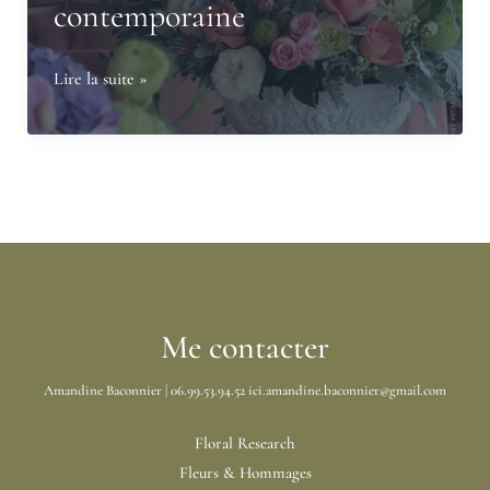
contemporaine
Comment
Lire la suite »
intégrer
la
fleur
dans
une
direction
artistique
contemporaine
Me contacter
Amandine Baconnier | 06.99.53.94.52 ici.amandine.baconnier@gmail.com
Floral Research
Fleurs & Hommages