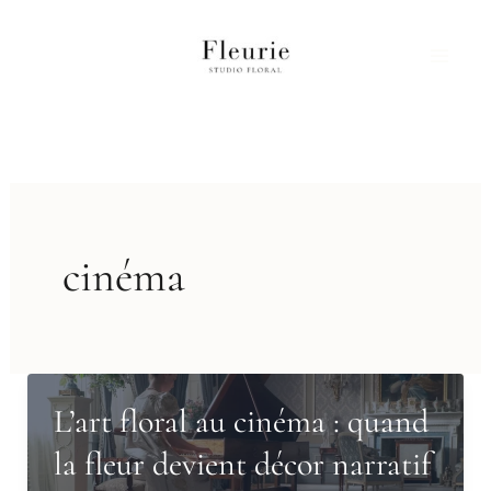
Aller
au
contenu
cinéma
L’art floral au cinéma : quand
la fleur devient décor narratif